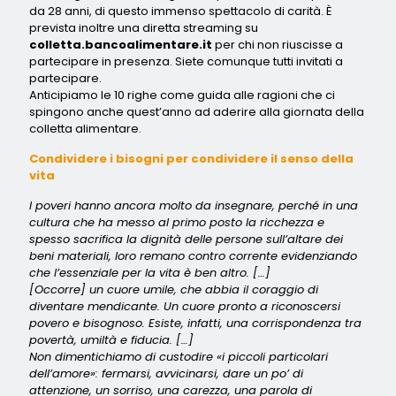
da 28 anni, di questo immenso spettacolo di carità. È
prevista inoltre una diretta streaming su
colletta.bancoalimentare.it
per chi non riuscisse a
partecipare in presenza. Siete comunque tutti invitati a
partecipare.
Anticipiamo le 10 righe come guida alle ragioni che ci
spingono anche quest’anno ad aderire alla giornata della
colletta alimentare.
Condividere i bisogni per condividere il senso della
vita
I poveri hanno ancora molto da insegnare, perché in una
cultura che ha messo al primo posto la ricchezza e
spesso sacrifica la dignità delle persone sull’altare dei
beni materiali, loro remano contro corrente evidenziando
che l’essenziale per la vita è ben altro. […]
[Occorre] un cuore umile, che abbia il coraggio di
diventare mendicante. Un cuore pronto a riconoscersi
povero e bisognoso. Esiste, infatti, una corrispondenza tra
povertà, umiltà e fiducia. […]
Non dimentichiamo di custodire «i piccoli particolari
dell’amore»: fermarsi, avvicinarsi, dare un po’ di
attenzione, un sorriso, una carezza, una parola di