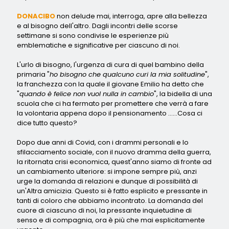
DONACIBO
non delude mai, interroga, apre alla bellezza
e al bisogno dell'altro. Dagli incontri delle scorse
settimane si sono condivise le esperienze più
emblematiche e significative per ciascuno di noi.
L'urlo di bisogno, l'urgenza di cura di quel bambino della
primaria "
ho bisogno che qualcuno curi la mia solitudine
",
la franchezza con la quale il giovane Emilio ha detto che
"
quando è felice non vuol nulla in cambio
", la bidella di una
scuola che ci ha fermato per promettere che verrà a fare
la volontaria appena dopo il pensionamento ......Cosa ci
dice tutto questo?
Dopo due anni di Covid, con i drammi personali e lo
sfilacciamento sociale, con il nuovo dramma della guerra,
la ritornata crisi economica, quest'anno siamo di fronte ad
un cambiamento ulteriore: si impone sempre più, anzi
urge la domanda di relazioni e dunque di possibilità di
un'Altra amicizia. Questo si è fatto esplicito e pressante in
tanti di coloro che abbiamo incontrato. La domanda del
cuore di ciascuno di noi, la pressante inquietudine di
senso e di compagnia, ora è più che mai esplicitamente