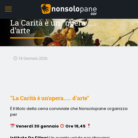
La Carità è un ‘ opera …..
d’arte
18 Gennaio 2026
"La Carità è un'opera..... d'arte"
È Il titolo della cena conviviale che Nonsolopane organizza
per
Venerdì 30 gennaio
Ore 19,45
Istituto De Filippi
Un evento voluto per ritrovarci,