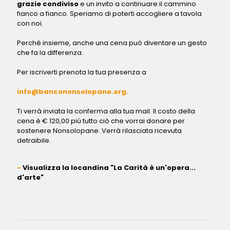
grazie condiviso
e un invito a continuare il cammino
fianco a fianco. Speriamo di poterti accogliere a tavola
con noi.
Perché insieme, anche una cena può diventare un gesto
che fa la differenza.
Per iscriverti prenota la tua presenza a
info@bancononsolopane.org.
Ti verrà inviata la conferma alla tua mail. Il costo della
cena è € 120,00 più tutto ciò che vorrai donare per
sostenere Nonsolopane. Verrà rilasciata ricevuta
detraibile.
Visualizza la locandina "La Carità è un'opera...
d'arte"