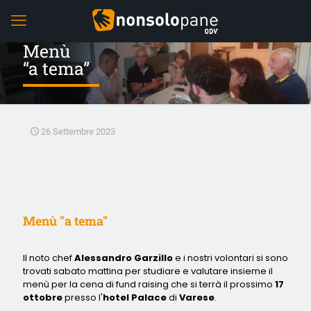
Menù
“a tema”
26 Settembre 2023
Menù "a tema"
Il noto chef
Alessandro Garzillo
e i nostri volontari si sono
trovati sabato mattina per studiare e valutare insieme il
menù per la cena di fund raising che si terrà il prossimo
17
ottobre
presso l'
hotel Palace
di
Varese
.