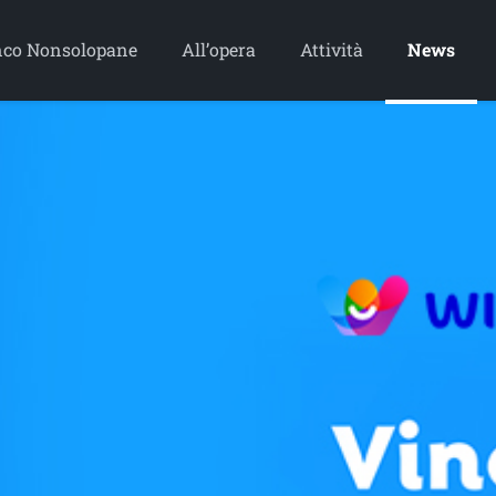
co Nonsolopane
All’opera
Attività
News