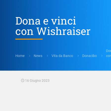
Dona e vinci
con Wishraiser
Don
Home
News
Vita da Banco
Donacibo
con
16 Giugno 2023