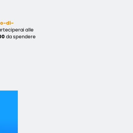
co-di-
rteciperai alle
00
da spendere