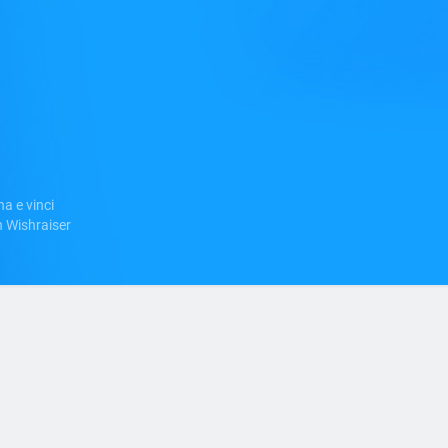
a e vinci
 Wishraiser