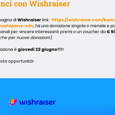
inci con Wishraiser
pagina di
Wishraiser
link :
https://wishraiser.com/ban
onsolopane-odv
, fai una donazione singola o mensile e pa
manali per vincere interessanti premi o un voucher da
€ 5
che per nuove donazioni)
.
razione è
giovedì 22 giugno!!!
!
sta opportunità!