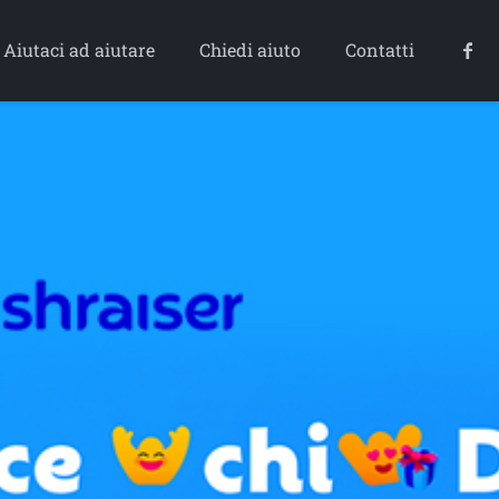
Aiutaci ad aiutare
Chiedi aiuto
Contatti