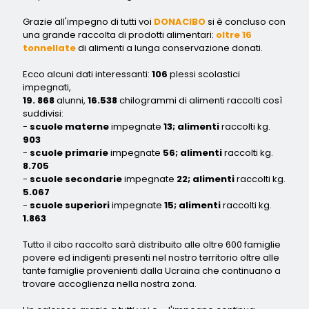
Grazie all'impegno di tutti voi
DONACIBO
si è concluso con
una grande raccolta di prodotti alimentari:
oltre 16
tonnellate
di alimenti a lunga conservazione donati.
Ecco alcuni dati interessanti:
106
plessi scolastici
impegnati,
19. 868
alunni,
16.538
chilogrammi di alimenti raccolti così
suddivisi:
-
scuole materne
impegnate
13; alimenti
raccolti kg.
903
-
scuole primarie
impegnate
56; alimenti
raccolti kg.
8.705
-
scuole secondarie
impegnate
22; alimenti
raccolti kg.
5.067
-
scuole superiori
impegnate
15; alimenti
raccolti kg.
1.863
Tutto il cibo raccolto sarà distribuito alle oltre 600 famiglie
povere ed indigenti presenti nel nostro territorio oltre alle
tante famiglie provenienti dalla Ucraina che continuano a
trovare accoglienza nella nostra zona.