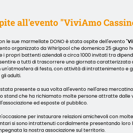
ite all'evento "ViviAmo Cassin
on le sue marmellate
DONO è stata ospite dell'evento "
V
vento organizzato da Whirlpool che domenica 25 giugno 
 propri battenti aziendali a circa 1000 invitati tra dipend
sentire a tutti di trascorrere una giornata caratterizzata 
n un'atmosfera di festa, con attività di intrattenimento e gio
li adulti.
 stata presente a sua volta all'evento nell'area mercati
no stand che ha richiamato molte persone attratte dalle
l'associazione ed esposte al pubblico.
n'occasione per instaurare relazioni amichevoli con molt
lontari si sono intrattenuti cordialmente presentando loro 
 impegnata la nostra associazione sul territorio.