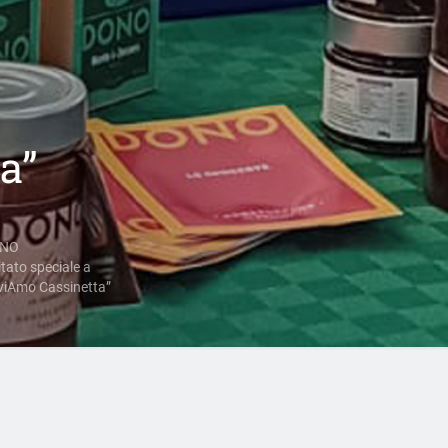
a”
NO
itato speciale a
viAmo Cassinetta”