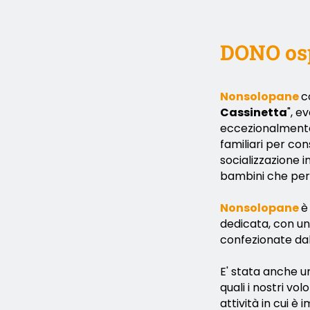
DONO osp
Nonsolopane
c
Cassinetta
", e
eccezionalmente i
familiari per con
socializzazione i
bambini che per g
Nonsolopane
è
dedicata, con u
confezionate dal
E' stata anche u
quali i nostri vo
attività in cui è