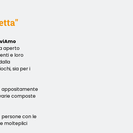
etta"
iviAmo
ha aperto
enti e loro
dalla
chi, sia per i
no appositamente
 varie composte
e persone con le
le molteplici