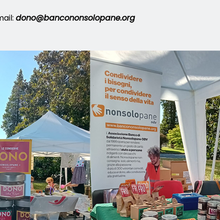
mail:
dono@bancononsolopane.org