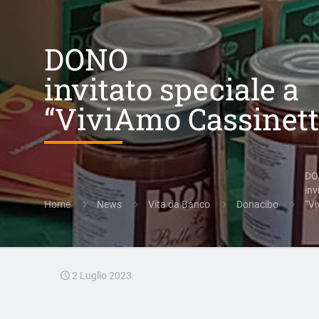
DONO
invitato speciale a
“ViviAmo Cassinett
DO
inv
Home
News
Vita da Banco
Donacibo
“Vi
2 Luglio 2023